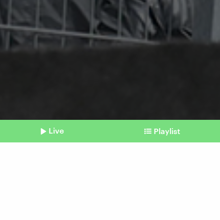
Live
Playlist
©
IMAGO / Pixsell
Shownotes