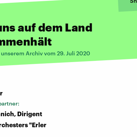
Sh
uns auf dem Land
mmenhält
s unserem Archiv vom 29. Juli 2020
:
r
artner:
hnich, Dirigent
rchesters "Erler