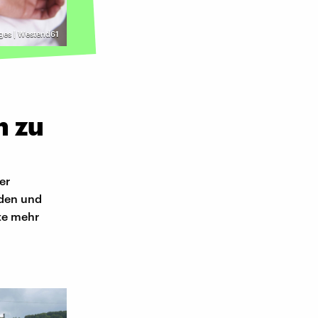
ges | Westend61
n zu
er
rden und
zte mehr