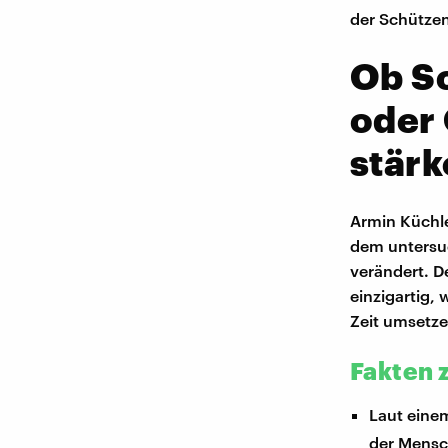
der Schützen
Ob S
oder 
stärk
Armin Küchle
dem untersu
verändert. D
einzigartig, 
Zeit umsetze
Fakten 
Laut ein
der Mensc