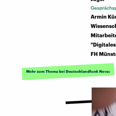
Gesprächsp
Armin Küc
Wissensch
Mitarbeit
"Digitale
FH Münst
Mehr zum Thema bei Deutschlandfunk Nova: