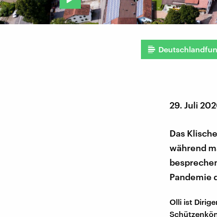
Deutschlandfu
29. Juli 20
Das Klische
während ma
besprechen
Pandemie d
Olli ist Diri
Schützenkön