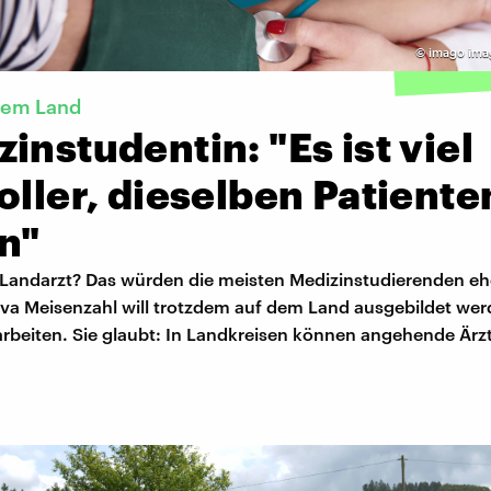
©
imago ima
dem Land
instudentin: "Es ist viel
oller, dieselben Patiente
n"
Landarzt? Das würden die meisten Medizinstudierenden eh
Eva Meisenzahl will trotzdem auf dem Land ausgebildet we
 arbeiten. Sie glaubt: In Landkreisen können angehende Är