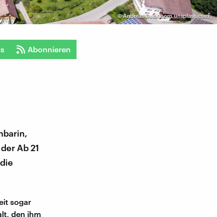
©
Andreas Gucklhorn unsplash.com
ts
Abonnieren
hbarin,
der Ab 21
die
eit sogar
lt, den ihm