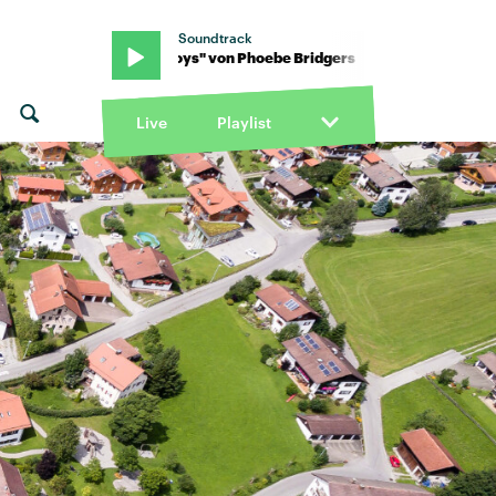
Soundtrack
s · "Lost Boys" von Phoebe Bridgers · "Lost Boys" von Phoebe Brid
Live
Playlist