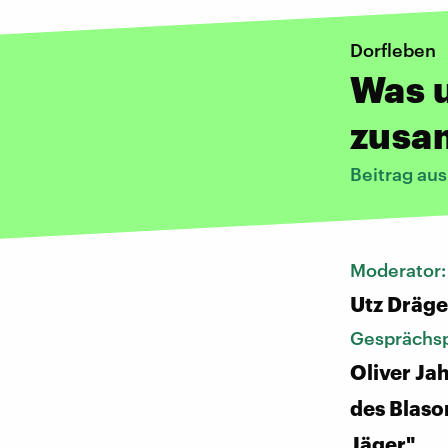
Dorfleben
Was 
zusa
Beitrag au
Moderator
Utz Dräge
Gesprächsp
Oliver Ja
des Blaso
Jäger"