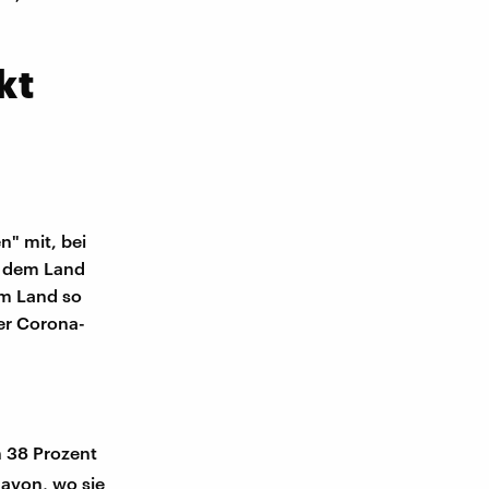
kt
n" mit, bei
f dem Land
em Land so
der Corona-
 38 Prozent
davon, wo sie