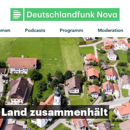
"Lost Boys" von Phoebe Bridger
emen
Podcasts
Programm
Moderation
Land
zusammenhält