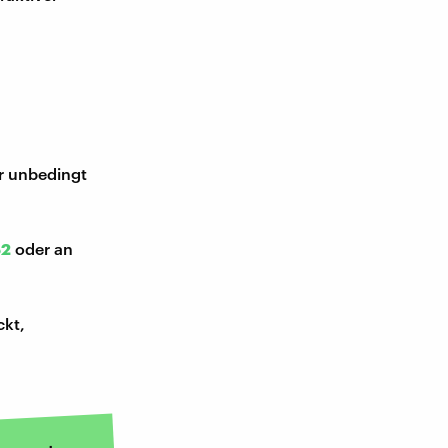
ir unbedingt
52
oder an
ckt,