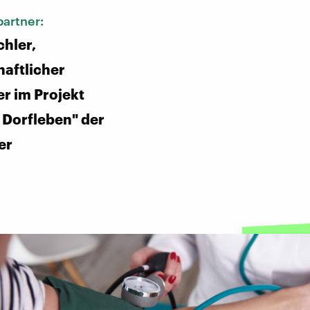
artner:
hler,
aftlicher
er im Projekt
s Dorfleben" der
er