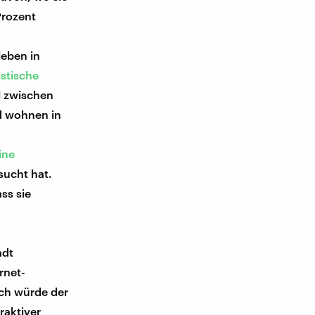
Prozent
leben in
istische
hl zwischen
d wohnen in
ine
sucht hat.
ss sie
adt
rnet-
ch würde der
raktiver