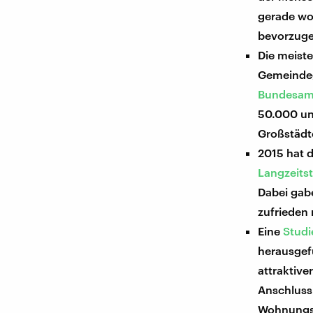
gerade wo
bevorzuge
Die meist
Gemeindeg
Bundesam
50.000 un
Großstädt
2015 hat 
Langzeitst
Dabei gab
zufrieden 
Eine
Studi
herausgefu
attraktive
Anschluss
Wohnungsl