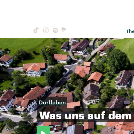
Th
Dorfleben
Was
uns
auf
dem