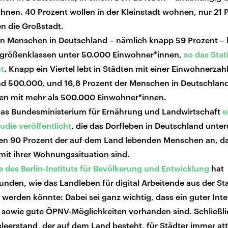
hnen. 40 Prozent wollen in der Kleinstadt wohnen, nur 21 
n die Großstadt.
en Menschen in Deutschland – nämlich knapp 59 Prozent – 
rößenklassen unter 50.000 Einwohner*innen,
so das Stat
t
. Knapp ein Viertel lebt in Städten mit einer Einwohnerza
d 500.000, und 16,8 Prozent der Menschen in Deutschlan
en mit mehr als 500.000 Einwohner*innen.
das Bundesministerium für Ernährung und Landwirtschaft
e
udie veröffentlicht
, die das Dorfleben in Deutschland unter
en 90 Prozent der auf dem Land lebenden Menschen an, da
mit ihrer Wohnungssituation sind.
e des Berlin-Instituts für Bevölkerung und Entwicklung
hat
nden, wie das Landleben für digital Arbeitende aus der St
r werden könnte: Dabei sei ganz wichtig, dass ein guter Inte
 sowie gute ÖPNV-Möglichkeiten vorhanden sind. Schließli
eerstand, der auf dem Land besteht, für Städter immer att