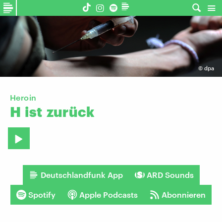
©
dpa
Heroin
H
ist
zurück
Deutschlandfunk App
ARD Sounds
Spotify
Apple Podcasts
Abonnieren