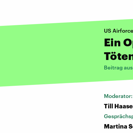
US Airforc
Ein O
Töten
Beitrag au
Moderator
Till Haase
Gesprächsp
Martina S