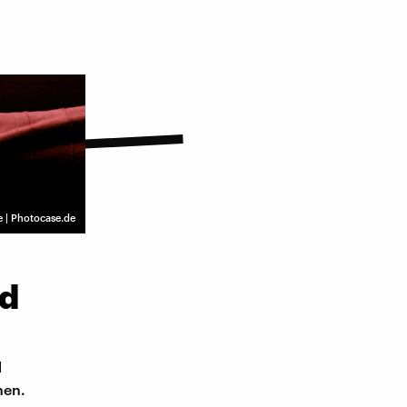
 | Photocase.de
ld
d
nen.