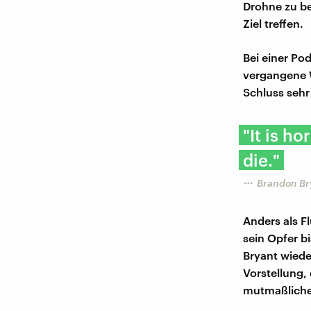
Drohne zu be
Ziel treffen.
Bei einer Po
vergangene W
Schluss sehr
"It is h
die."
Brandon Bry
Anders als F
sein Opfer b
Bryant wiede
Vorstellung,
mutmaßliche