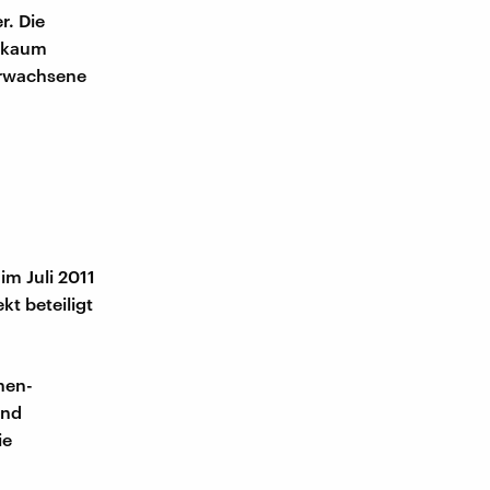
r. Die
t kaum
 Erwachsene
im Juli 2011
kt beteiligt
hnen-
ind
ie