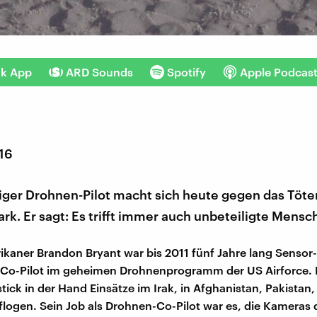
nk App
ARD Sounds
Spotify
Apple Podcas
016
iger Drohnen-Pilot macht sich heute gegen das Töte
rk. Er sagt: Es trifft immer auch unbeteiligte Mensc
kaner Brandon Bryant war bis 2011 fünf Jahre lang Sensor
t Co-Pilot im geheimen Drohnenprogramm der US Airforce. D
tick in der Hand Einsätze im Irak, in Afghanistan, Pakistan
logen. Sein Job als Drohnen-Co-Pilot war es, die Kameras 