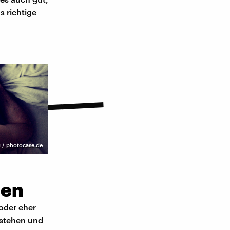
s richtige
 / photocase.de
ben
oder eher
ntstehen und