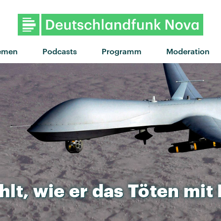
emen
Podcasts
Programm
Moderation
hlt,
wie
er
das
Töten
mit