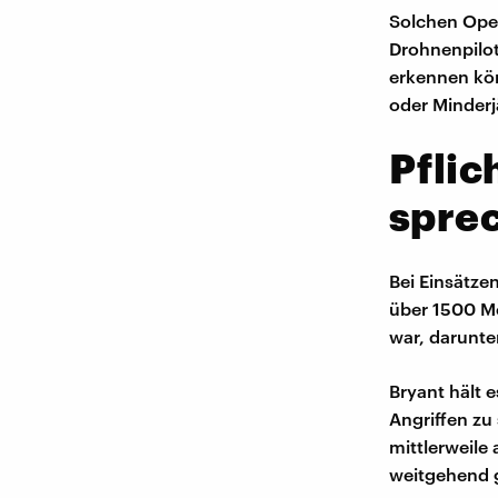
Solchen Oper
Drohnenpilot
erkennen kön
oder Minderj
Pflic
spre
Bei Einsätze
über 1500 Me
war, darunte
Bryant hält e
Angriffen zu
mittlerweile
weitgehend 