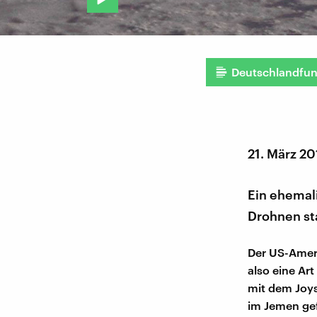
Deutschlandfu
21. März 2
Ein ehemal
Drohnen sta
Der US-Ameri
also eine Ar
mit dem Joys
im Jemen gef