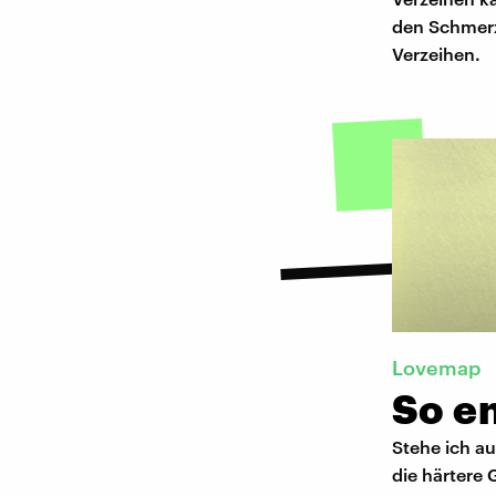
den Schmerz 
Verzeihen.
Lovemap
So e
Stehe ich a
die härtere 