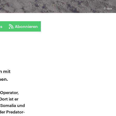
©
dpa
ts
Abonnieren
n mit
hen.
-Operator,
ort ist er
, Somalia und
der Predator-