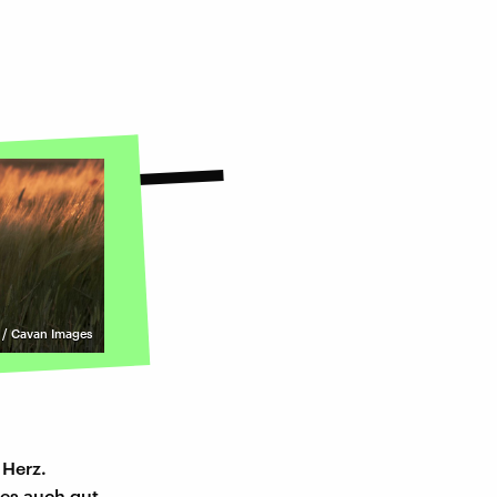
 / Cavan Images
 Herz.
es auch gut,