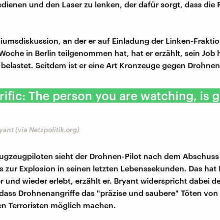
dienen und den Laser zu lenken, der dafür sorgt, dass die 
diumsdiskussion, an der er auf Einladung der Linken-Frakti
oche in Berlin teilgenommen hat, hat er erzählt, sein Job
 belastet. Seitdem ist er eine Art Kronzeuge gegen Drohnen
orrific: The person you are watching, is 
ant (via Netzpolitik.org)
lugzeugpiloten sieht der Drohnen-Pilot nach dem Abschuss
is zur Explosion in seinen letzten Lebenssekunden. Das hat
r und wieder erlebt, erzählt er. Bryant widerspricht dabei 
 dass Drohnenangriffe das "präzise und saubere" Töten von
n Terroristen möglich machen.