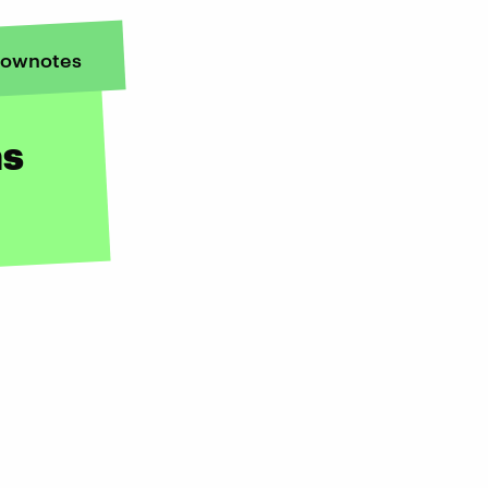
ownotes
as