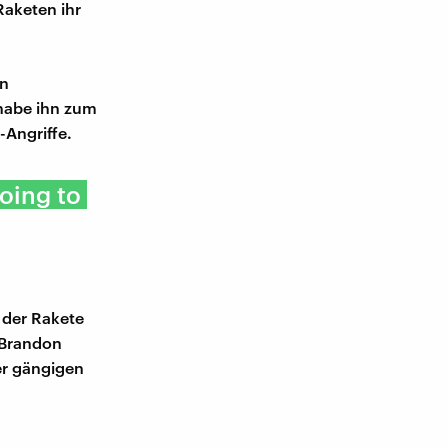
Raketen ihr
on
 habe ihn zum
-Angriffe.
going to
 der Rakete
 Brandon
der gängigen