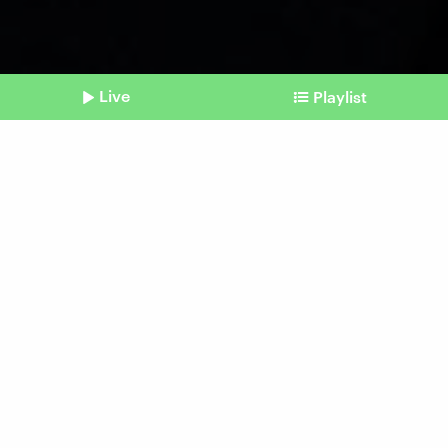
Live
Playlist
©
picture alliance / dpa | Andrea Warnecke
Shownotes
Druckerstreit
HP-Chef spricht von
Sicherheitsrisiko bei
Drittanbieter-Tinte
Beitrag aus unserem Archiv vom 24. Januar