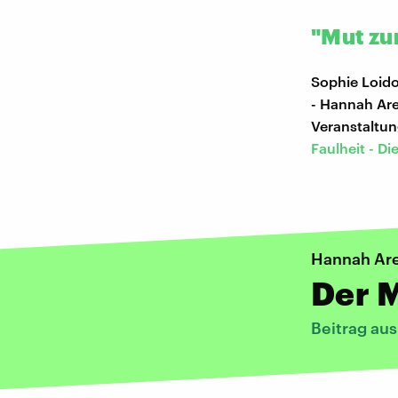
"Mut zur
Sophie Loido
- Hannah Are
Veranstaltun
Faulheit - Di
Hannah Are
Der M
Beitrag au