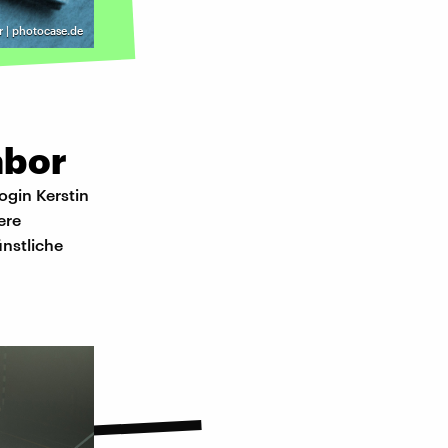
r | photocase.de
abor
ogin Kerstin
ere
nstliche