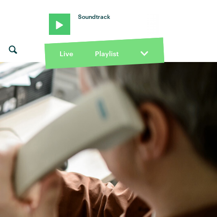
Soundtrack
e Peters · "Questions" von Maisie Peters · "Questions" von Maisi
Live
Playlist