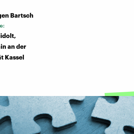
:
gen Bartsch
e:
idolt,
in an der
ät Kassel