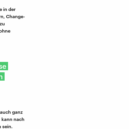
 in der
rn, Change-
zu
 ohne
se
n
t auch ganz
, kann nach
 sein.