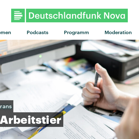
"Questions" von Maisi
emen
Podcasts
Programm
Moderation
orans
Arbeitstier