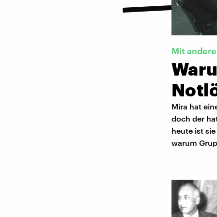
Mit andere
Waru
Notlö
Mira hat ei
doch der ha
heute ist si
warum Grupp