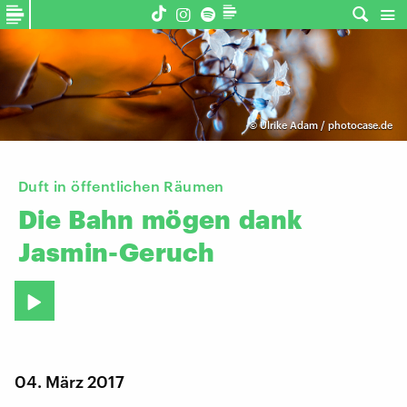
©
Ulrike Adam / photocase.de
Duft in öffentlichen Räumen
Die
Bahn
mögen
dank
Jasmin-Geruch
04. März 2017