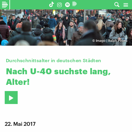
©
Imago | Ralph Peters
Durchschnittsalter in deutschen Städten
Nach
U-40
suchste
lang,
Alter!
22. Mai 2017