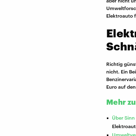
aber nicht um
Umweltforschu
Elektroauto 
Elekt
Schn
Richtig güns
nicht. Ein B
Benzinervari
Euro auf den
Mehr z
Über Sinn
Elektroau
Umweltver