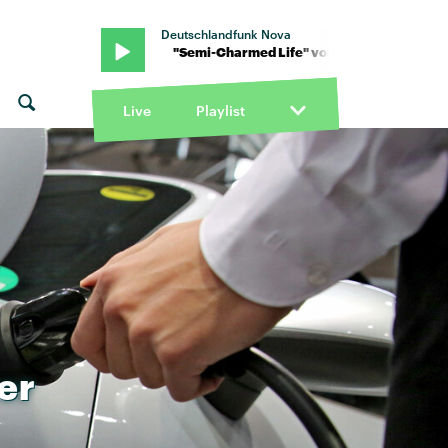
Deutschlandfunk Nova
rd Eye Blind · "Semi-Charmed Life" von Third Eye Blind · "Semi-Cha
Live
Playlist
er