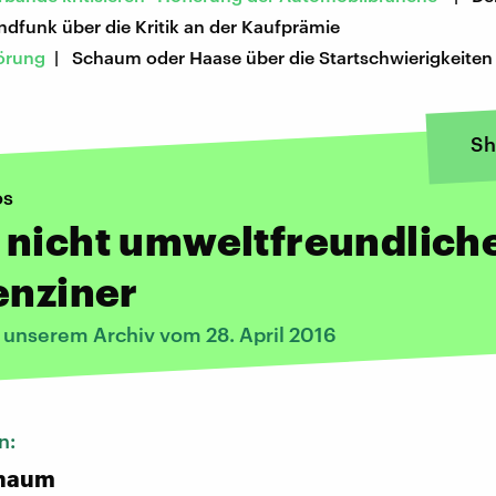
dfunk über die Kritik an der Kaufprämie
örung
| Schaum oder Haase über die Startschwierigkeiten
Sh
os
 nicht umweltfreundlich
enziner
s unserem Archiv vom 28. April 2016
n:
chaum