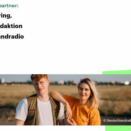
artner:
ing,
daktion
andradio
©
Deutschlandradi