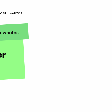
 der E-Autos
ownotes
er