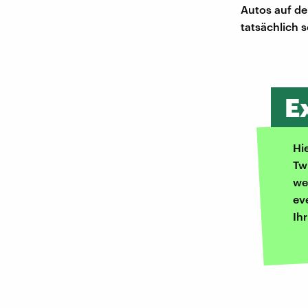
Autos auf de
tatsächlich s
E
Hi
Tw
we
ev
Ih