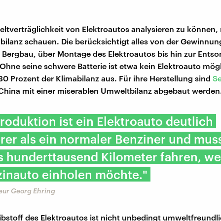
tverträglichkeit von Elektroautos analysieren zu können,
abilanz schauen. Die berücksichtigt alles von der Gewinnun
 Bergbau, über Montage des Elektroautos bis hin zur Ents
Ohne seine schwere Batterie ist etwa kein Elektroauto mögl
0 Prozent der Klimabilanz aus. Für ihre Herstellung sind
Se
n China mit einer miserablen Umweltbilanz abgebaut werden
Produktion ist ein Elektroauto deutlich
er als ein normaler Benziner und muss
s hunderttausend Kilometer fahren, w
zinauto einholen möchte."
ur Georg Ehring
ibstoff des Elektroautos ist nicht unbedingt umweltfreundli