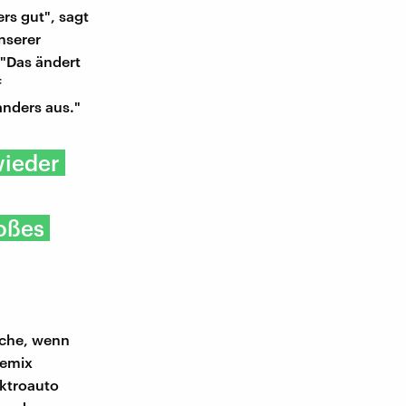
rs gut", sagt
nserer
 "Das ändert
f
anders aus."
wieder
roßes
Sache, wenn
iemix
ektroauto