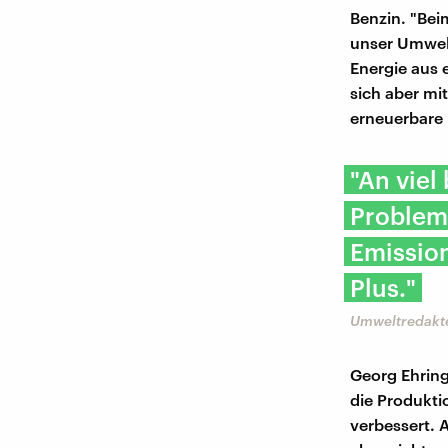
Benzin. "Bei
unser Umwelt
Energie aus 
sich aber mit
erneuerbare 
"An viel
Problem
Emission
Plus."
Umweltredakte
Georg Ehring
die Produkti
verbessert. 