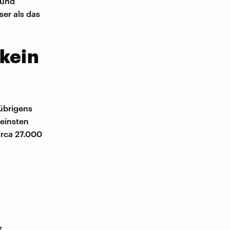
 und
ser als das
 kein
übrigens
leinsten
irca 27.000
r