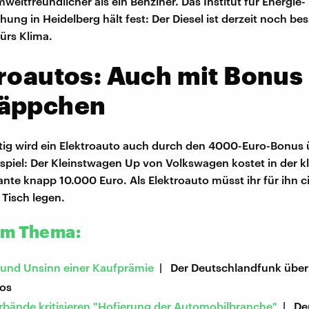
weltfreundlicher als ein Benziner. Das Institut für Energie-
ng in Heidelberg hält fest: Der Diesel ist derzeit noch bes
fürs Klima.
roautos: Auch mit Bonus
äppchen
tig wird ein Elektroauto auch durch den 4000-Euro-Bonus 
eispiel: Der Kleinstwagen Up von Volkswagen kostet in der k
ante knapp 10.000 Euro. Als Elektroauto müsst ihr für ihn c
 Tisch legen.
um Thema:
 und Unsinn einer Kaufprämie
| Der Deutschlandfunk über
tos
bände kritisieren "Hofierung der Automobilbranche"
| De