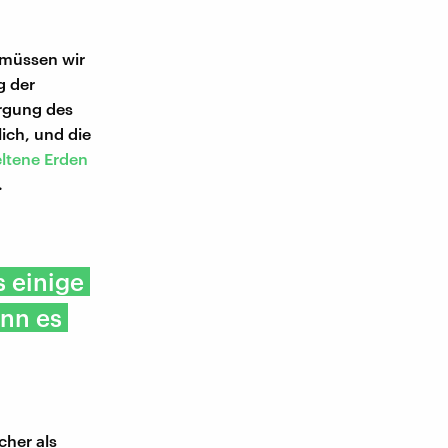
 müssen wir
g der
orgung des
ich, und die
ltene Erden
.
 einige
enn es
cher als