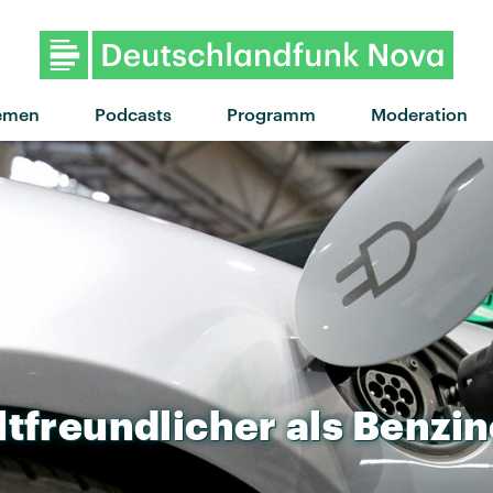
"Semi-Charmed Life" von Thi
emen
Podcasts
Programm
Moderation
tfreundlicher
als
Benzin