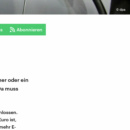
©
dpa
ts
Abonnieren
ner oder ein
 Da muss
hlossen.
uro ist,
mehr E-