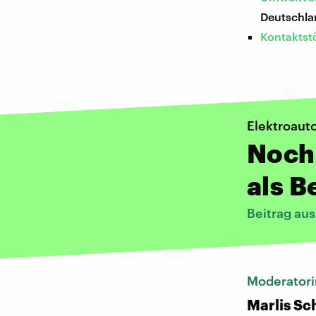
Deutschlan
Kontaktst
Elektroaut
Noch
als B
Beitrag au
Moderatori
Marlis S