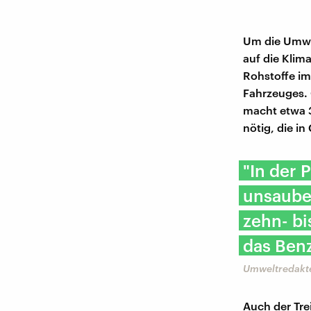
Um die Umwel
auf die Klim
Rohstoffe im
Fahrzeuges. 
macht etwa 3
nötig, die i
"In der 
unsauber
zehn- bi
das Ben
Umweltredakte
Auch der Tre