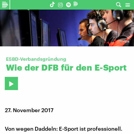
©
dpa
ESBD-Verbandsgründung
Wie
der
DFB
für
den
E-Sport
27. November 2017
Von wegen Daddeln: E-Sport ist professionell.