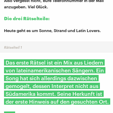
Also vergesst nicht, eure Telefonnummer in der Mail
anzugeben. Viel Glück.
Die drei Rätselteile:
Heute geht es um Sonne, Strand und Latin Lovers.
Rätselteil 1
Das erste Rätsel ist ein Mix aus Liedern
von lateinamerikanischen Sängern. Ein
Song hat sich allerdings dazwischen
gemogelt, dessen Interpret nicht aus
Südamerika kommt. Seine Herkunft ist
der erste Hinweis auf den gesuchten Ort.