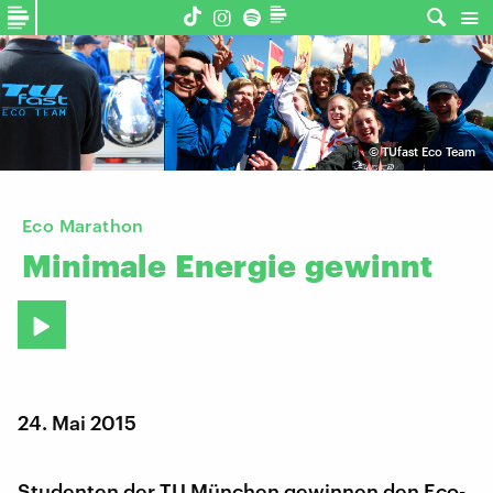
©
TUfast Eco Team
Eco Marathon
Minimale
Energie
gewinnt
24. Mai 2015
Studenten der TU München gewinnen den Eco-