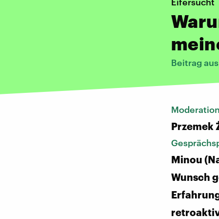
Eifersucht
Waru
mein
Beitrag au
Moderatio
Przemek 
Gesprächsp
Minou (N
Wunsch ge
Erfahrun
retroakti