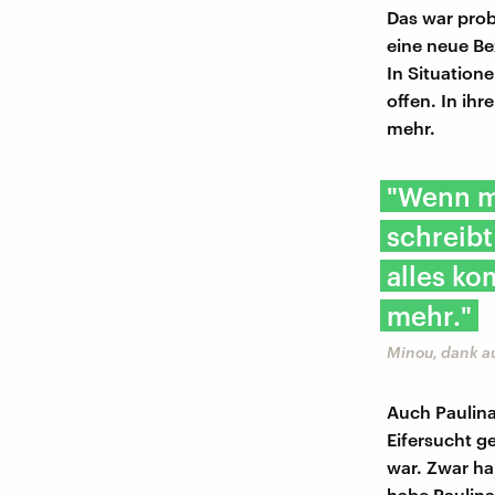
Das war prob
eine neue Be
In Situatione
offen. In ih
mehr.
"Wenn m
schreibt
alles ko
mehr."
Minou, dank au
Auch Paulin
Eifersucht g
war. Zwar h
habe Paulina