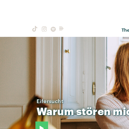
Th
Eifersucht
Warum
stören
mi