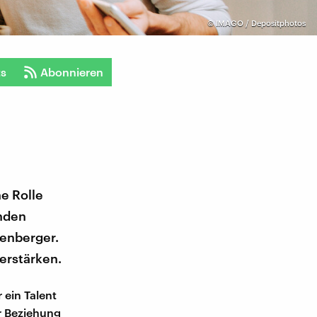
©
IMAGO / Depositphotos
ts
Abonnieren
e Rolle
enden
senberger.
erstärken.
 ein Talent
er Beziehung