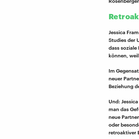
Rosenberger
Retroakt
Jessica Fram
Studies der U
dass soziale
können, weil
Im Gegensatz
neuer Partne
Beziehung de
Und: Jessica
man das Gefü
neue Partner
oder besonde
retroaktiver 