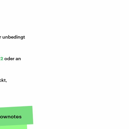
ir unbedingt
52
oder an
ckt,
ownotes