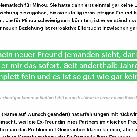
lematisch für Minou. Sie hatte dann erst einmal gar keine 
ziehung einzugehen, bis sie zufällig ihren jetzigen Freund 
n, die für Minou schwierig sein könnten, ist er verständnisv
rer neuen Beziehung ist retroaktive Eifersucht inzwischen g
ein neuer Freund jemanden sieht, dan
 er mir das sofort. Seit anderthalb Jahre
mplett fein und es ist so gut wie gar ke
frichtiger Kommunikation fühlt sie sich sicher in ihrer neuen Bezi
a (Name auf Wunsch geändert) hat Erfahrungen mit rückwi
emacht, weil die Ex-Freundin ihres Partners im gleichen Fr
abe man das Problem mit Gesprächen klären können, aber 
 keinen Kontakt mehr zu der Ex-Partnerin ihres Freundes.