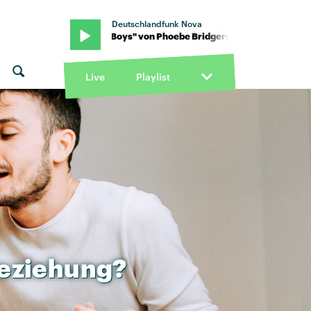
Deutschlandfunk Nova
gers · "Lost Boys" von Phoebe Bridgers · "Lost Boys" von Phoebe 
Live
Playlist
eziehung?