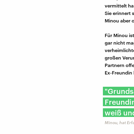
vermittelt h
Sie erinnert 
Minou aber o
Für Minou is
gar nicht ma
verheimlicht
großen Verun
Partnern offe
Ex-Freundin 
"Grundsä
Freundin
weiß und
Minou, hat Erf