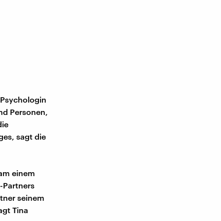
e Psychologin
und Personen,
die
es, sagt die
sam einem
-Partners
rtner seinem
agt Tina