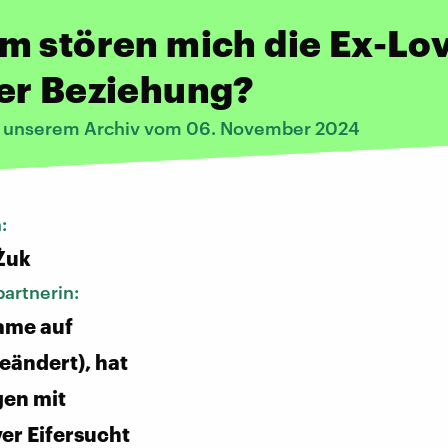
m stören mich die Ex-Lo
er Beziehung?
s unserem Archiv vom 06. November 2024
n:
Żuk
artnerin:
ame auf
ändert), hat
gen mit
ver Eifersucht