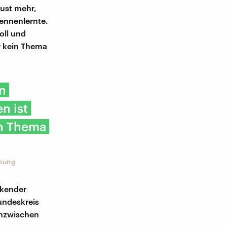
Lust mehr,
kennenlernte.
oll und
ar kein Thema
n
n ist
in Thema
ehung
rkender
eundeskreis
inzwischen