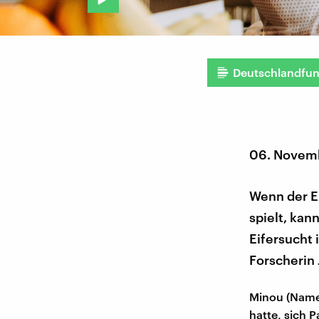
Deutschlandfu
06. Novem
Wenn der E
spielt, kan
Eifersucht 
Forscherin
Minou (Name 
hatte, sich P