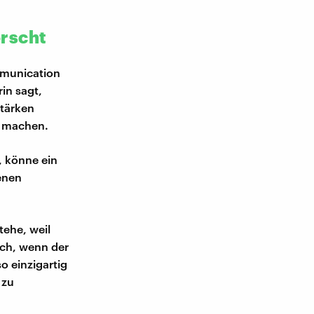
orscht
mmunication
rin sagt,
stärken
h machen.
, könne ein
enen
tehe, weil
och, wenn der
o einzigartig
 zu