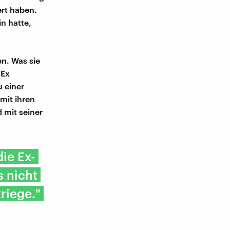
ert haben.
in hatte,
n. Was sie
 Ex
u einer
mit ihren
d mit seiner
ie Ex-
s nicht
riege."