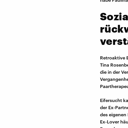
Sozi
rückw
vers
Retroaktive E
Tina Rosenbe
die in der Ve
Vergangenhei
Paartherapeu
Eifersucht 
der Ex-Partn
des eigenen 
Ex-Lover häu