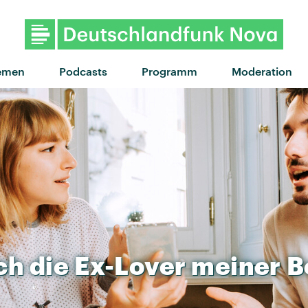
"Lost Boys" von Phoebe Brid
emen
Podcasts
Programm
Moderation
ch
die
Ex-Lover
meiner
B