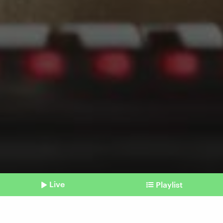
Live
Playlist
©
Imago | Westend61 (Symbolbild)