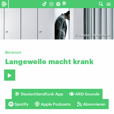
©
kallejipp | photocase.de
Boreout
Langeweile
macht
krank
Deutschlandfunk App
ARD Sounds
Spotify
Apple Podcasts
Abonnieren