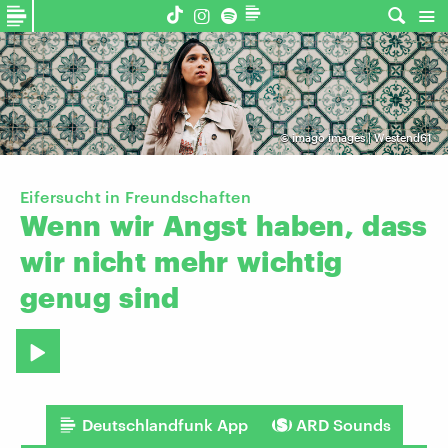
©
imago images | Westend61
Eifersucht in Freundschaften
Wenn
wir
Angst
haben,
dass
wir
nicht
mehr
wichtig
genug
sind
Deutschlandfunk App
ARD Sounds