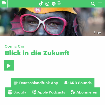
©
dpa
Comic Con
Blick
in
die
Zukunft
Deutschlandfunk App
ARD Sounds
Spotify
Apple Podcasts
Abonnieren