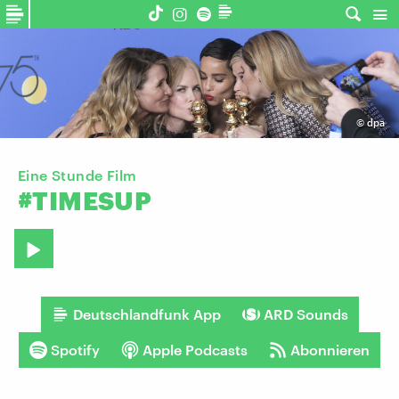
©
dpa
Eine Stunde Film
#TIMESUP
Deutschlandfunk App
ARD Sounds
Spotify
Apple Podcasts
Abonnieren