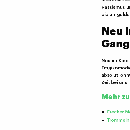
Rassismus u
die un-golde
Neu i
Gang
Neu im Kino 
Tragikomödie
absolut lohn
Zeit bei uns i
Mehr z
Frecher M
Trommeln 