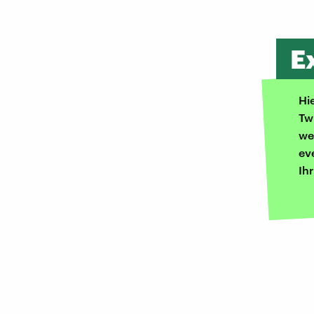
E
Hi
Tw
we
ev
Ih