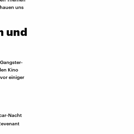
chauen uns
n und
 Gangster-
den Kino
vor einiger
car-Nacht
Revenant