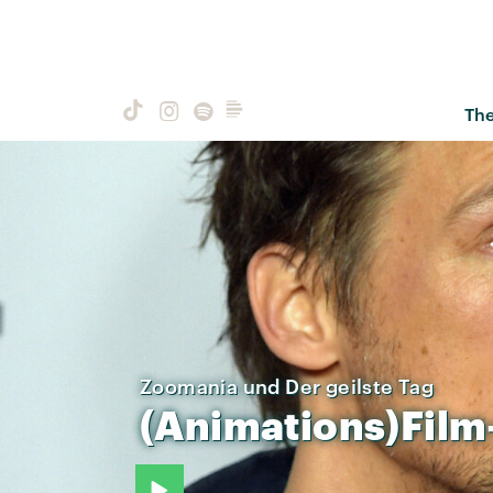
Th
Zoomania und Der geilste Tag
(Animations)Film