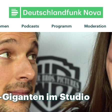
emen
Podcasts
Programm
Moderation
-Giganten
im
Studio