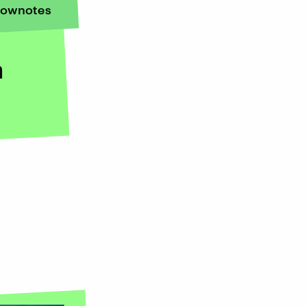
ownotes
m