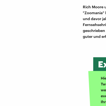
Rich Moore 
"Zoomania" b
und davor ja
Fernsehsehri
geschrieben 
guter und er
E
Hi
Tw
we
ev
Ih