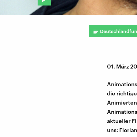
Deutschlandfu
01. März 2
Animationsf
die richtig
Animierten
Animations
aktueller F
uns: Floria