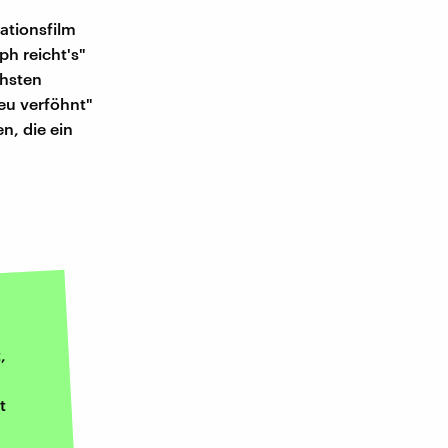
ationsfilm
h reicht's"
chsten
eu verföhnt"
n, die ein
,
t