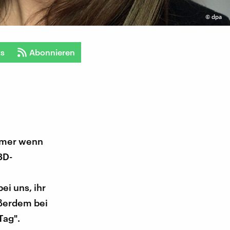
©
dpa
ts
Abonnieren
immer wenn
3D-
i uns, ihr
ußerdem bei
Tag".