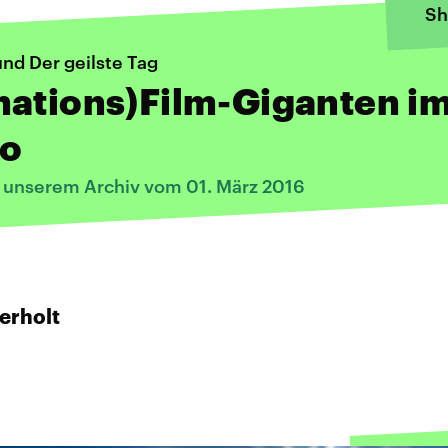
Sh
nd Der geilste Tag
mations)Film-Giganten i
io
s unserem Archiv vom 01. März 2016
:
erholt