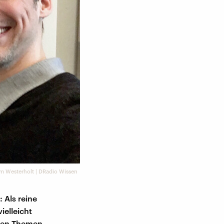
m Westerholt | DRadio Wissen
 Als reine
ielleicht
 den Themen