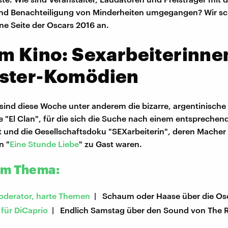
nd Benachteiligung von Minderheiten umgegangen? Wir s
ne Seite der Oscars 2016 an.
m Kino: Sexarbeiterinne
ster-Komödien
sind diese Woche unter anderem die bizarre, argentinische
 "El Clan", für die sich die Suche nach einem entsprechen
t und die Gesellschaftsdoku "SEXarbeiterin", deren Macher 
n "
Eine Stunde Liebe
" zu Gast waren.
um Thema:
oderator, harte Themen
| Schaum oder Haase über die Os
für DiCaprio
| Endlich Samstag über den Sound von The 