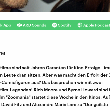
nk App
ARD Sounds
Spotify
Apple Podcas
016
ilme sind seit Jahren Garanten für Kino-Erfolge - 
en Leute dran sitzen. Aber was macht den Erfolg der 
-Comicfiguren aus? Das besprechen wir mit zwei
film-Legenden! Rich Moore und Byron Howard sind be
ilm "Zoomania" startet diese Woche in den Kinos. A
n David Fitz und Alexandra Maria Lara zu "Der geilste 