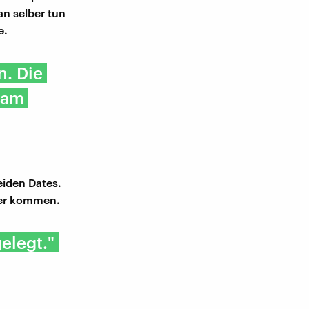
an selber tun
e.
n. Die
sam
eiden Dates.
der kommen.
elegt."