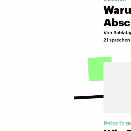
Waru
Absc
Von Schlafap
21 sprechen
Botox to g