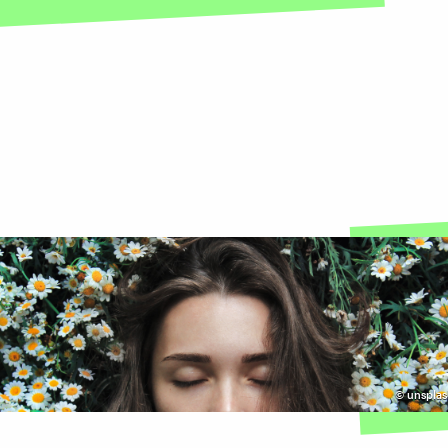
:
©
unsplas