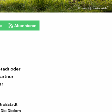
©
.marqs | photocasde.
ts
Abonnieren
Stadt oder
Partner
er
 Großstadt
 Die Diplom-