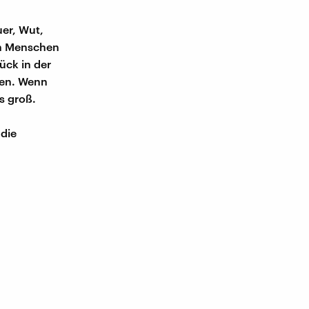
er, Wut,
en Menschen
ück in der
hen. Wenn
s groß.
die