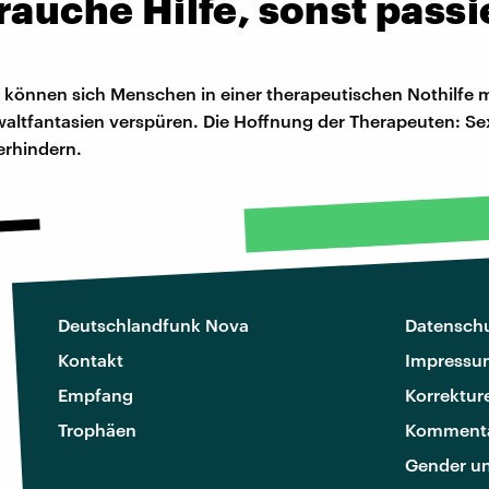
rauche Hilfe, sonst passi
 können sich Menschen in einer therapeutischen Nothilfe m
waltfantasien verspüren. Die Hoffnung der Therapeuten: Se
erhindern.
Deutschlandfunk Nova
Datenschu
Kontakt
Impressu
Empfang
Korrektur
Trophäen
Kommenta
Gender u