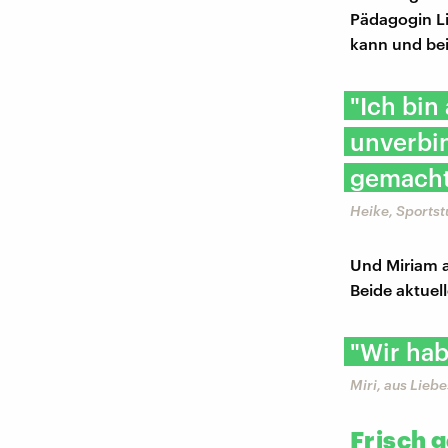
Pädagogin Li
kann und bei
"Ich bin
unverbin
gemacht
Heike, Sportst
Und Miriam a
Beide aktuel
"Wir hab
Miri, aus Lieb
Frisch 