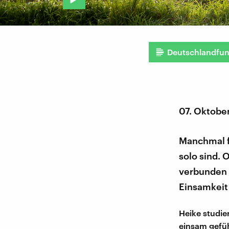
Deutschlandfu
07. Oktobe
Manchmal fü
solo sind. 
verbunden 
Einsamkeit 
Heike studier
einsam gefüh