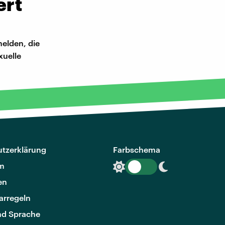
ert
elden, die
xuelle
tzerklärung
Farbschema
m
en
rregeln
nd Sprache