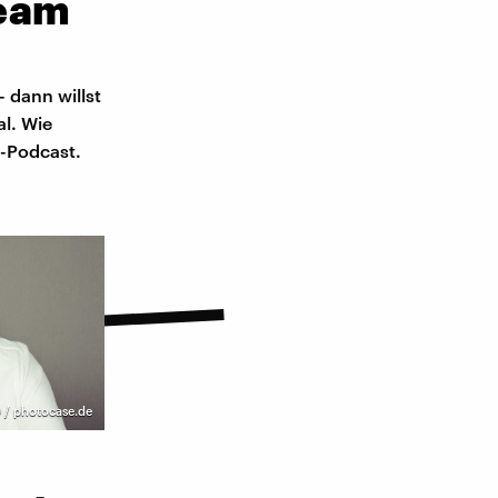
ream
 dann willst
al. Wie
1-Podcast.
 / photocase.de