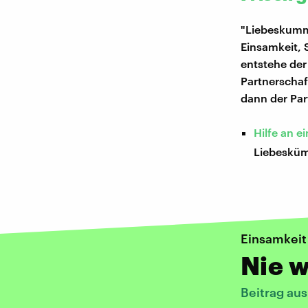
"Liebeskumme
Einsamkeit, 
entstehe der
Partnerscha
dann der Par
Hilfe an 
Liebeskü
Einsamkeit
Nie w
Beitrag au