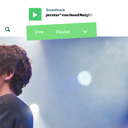
Soundtrack
ours · "Superstar" von Good Neighbours · "Superstar" von Good N
Live
Playlist