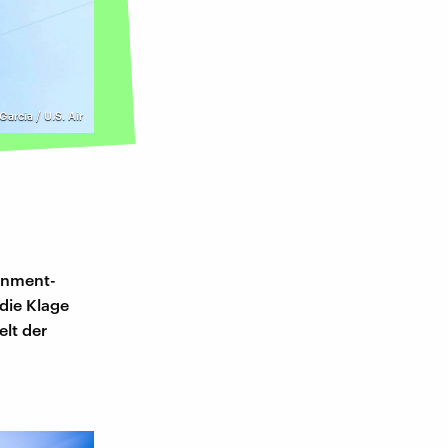
arcia / U.S. Air
ainment-
die Klage
elt der