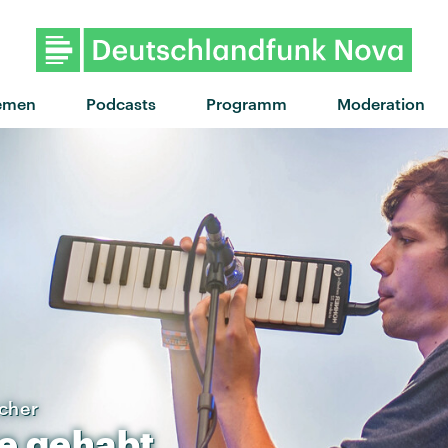
"Superstar" von Good Neighb
emen
Podcasts
Programm
Moderation
cher
e
gehabt