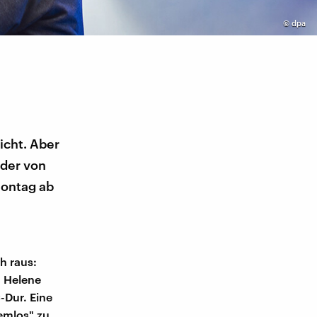
©
dpa
icht. Aber
 der von
Montag ab
h raus:
 Helene
-Dur. Eine
temlos" zu