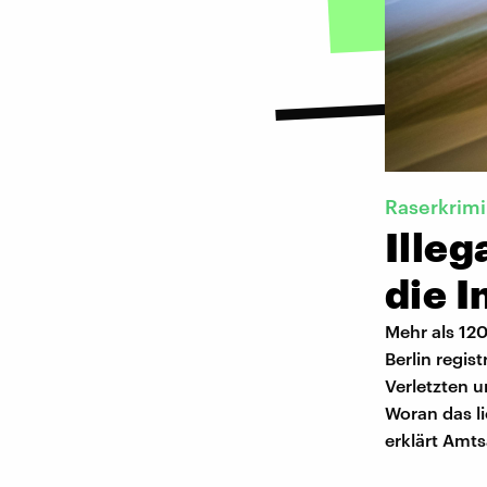
Raserkrimi
Illeg
die 
Mehr als 120
Berlin regis
Verletzten u
Woran das l
erklärt Amt