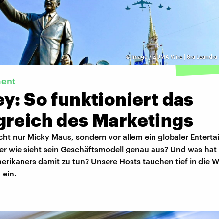
©
Imago / ZUMA Wire | Sra Leandra G
ment
y: So funktioniert das
greich des Marketings
icht nur Micky Maus, sondern vor allem ein globaler Entert
er wie sieht sein Geschäftsmodell genau aus? Und was hat 
rikaners damit zu tun? Unsere Hosts tauchen tief in die W
 ein.