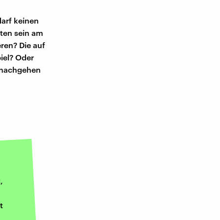
darf keinen
ten sein am
eren? Die auf
iel? Oder
r nachgehen
,
t