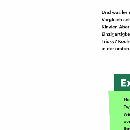
Und was lern
Vergleich sc
Klavier. Aber
Einzigartigk
Tricky? Koch
in der erste
E
Hi
Tw
we
ev
Ih