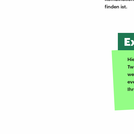
finden ist.
E
Hi
Tw
we
ev
Ih