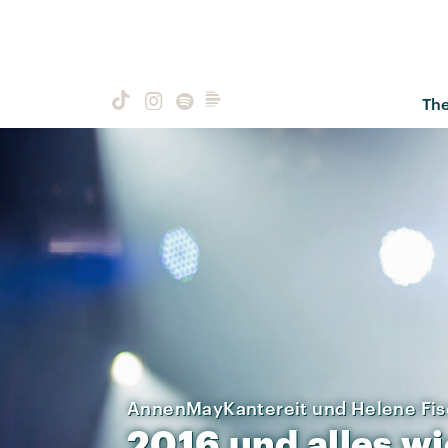
Th
AnnenMayKantereit und Helene Fis
2016
und
alles
wi