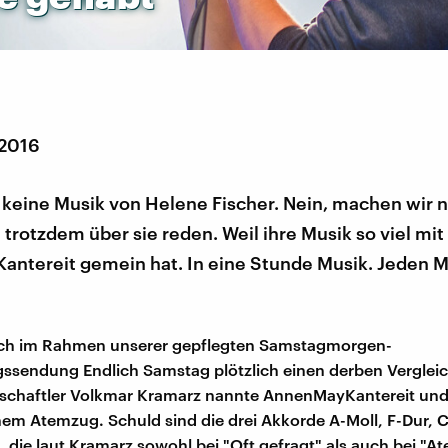
 2016
 keine Musik von Helene Fischer. Nein, machen wir n
trotzdem über sie reden. Weil ihre Musik so viel mit
ntereit gemein hat. In eine Stunde Musik. Jeden 
doch im Rahmen unserer gepflegten Samstagmorgen-
ssendung Endlich Samstag plötzlich einen derben Vergleic
schaftler Volkmar Kramarz nannte AnnenMayKantereit und
inem Atemzug. Schuld sind die drei Akkorde A-Moll, F-Dur, C
 die laut Kramarz sowohl bei "Oft gefragt" als auch bei "A