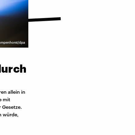
umpenhorst/dpa
durch
en allein in
e mit
r Gesetze.
n würde,