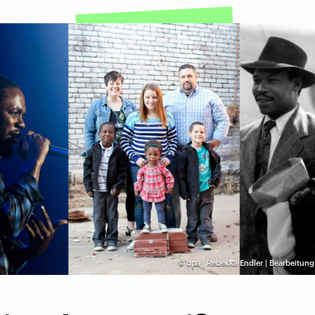
©
dpa | Rebekka Endler | Bearbeitun