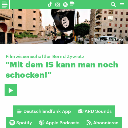
©
Imago | Zuma Press
Filmwissenschaftler Bernd Zywietz
"Mit
dem
IS
kann
man
noch
schocken!"
Deutschlandfunk App
ARD Sounds
Spotify
Apple Podcasts
Abonnieren