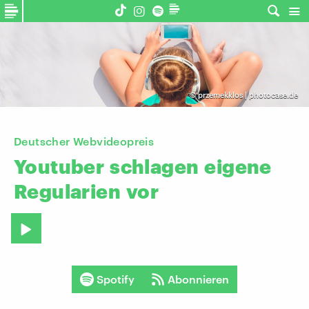
©
przemekklos | photocase.de
Deutscher Webvideopreis
Youtuber
schlagen
eigene
Regularien
vor
Spotify
Abonnieren