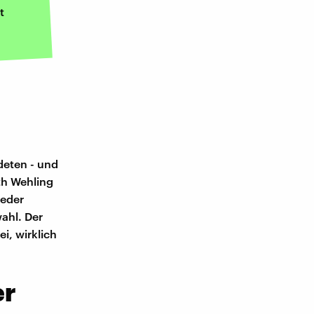
t
deten - und
th Wehling
jeder
ahl. Der
i, wirklich
er