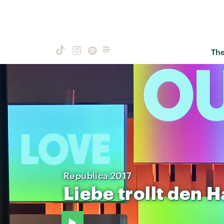
Th
Republica 2017
Liebe
trollt
den
H