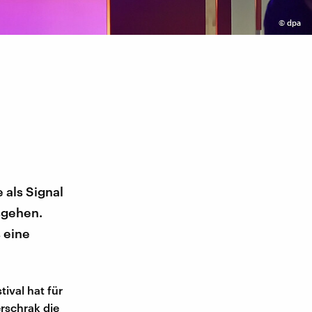
©
dpa
e als Signal
sgehen.
 eine
tival hat für
erschrak die