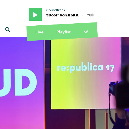
Soundtrack
· "Girl Next Door" von JISKA · "Girl Next Door" von JISKA
Live
Playlist