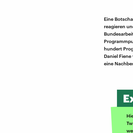
Eine Botschaf
reagieren un
Bundesarbeit
Programmpunk
hundert Pro
Daniel Fiene
eine Nachbe
E
Hi
Tw
we