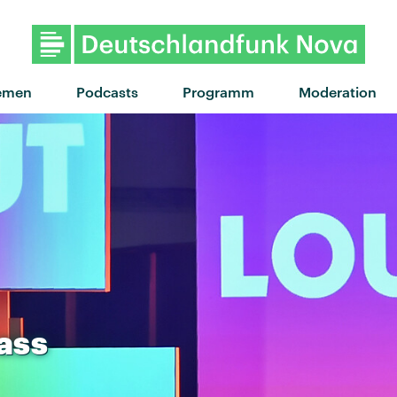
"Girl Next Door" von JISKA 
emen
Podcasts
Programm
Moderation
ass