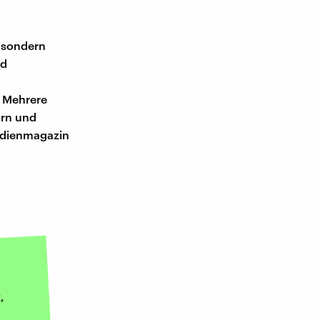
, sondern
nd
. Mehrere
orn und
Medienmagazin
,