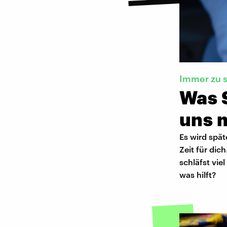
Immer zu s
Was 
uns 
Es wird spät
Zeit für dic
schläfst vie
was hilft?