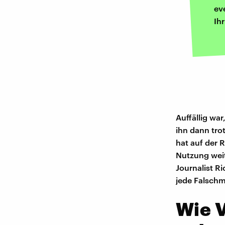
ev
Ih
Auffällig wa
ihn dann tro
hat auf der R
Nutzung weit
Journalist R
jede Falschm
Wie V