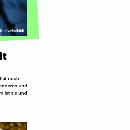
ia (Symbolbild)
it
chst noch
r anderen und
m ist sie und