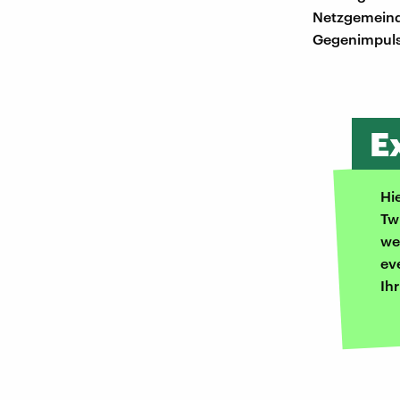
Netzgemeinde
Gegenimpuls
E
Hi
Tw
we
ev
Ih