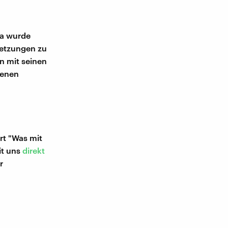
ca wurde
setzungen zu
n mit seinen
denen
rt "Was mit
it uns
direkt
r