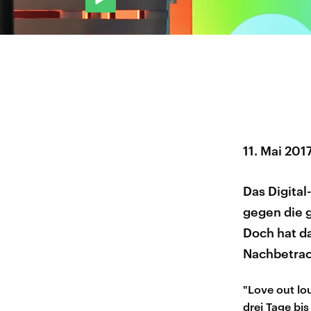
11. Mai 201
Das Digital-
gegen die g
Doch hat da
Nachbetrac
"Love out lou
drei Tage bi