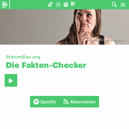
©
cliersch | photocase.de
StimmtDas.org
Die
Fakten-Checker
Spotify
Abonnieren