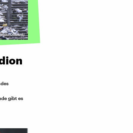
/ Malte Ossowski
dion
ndes
nde gibt es