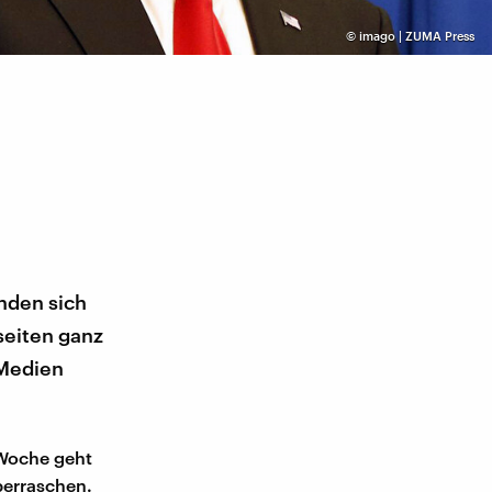
©
imago | ZUMA Press
nden sich
seiten ganz
 Medien
 Woche geht
berraschen.