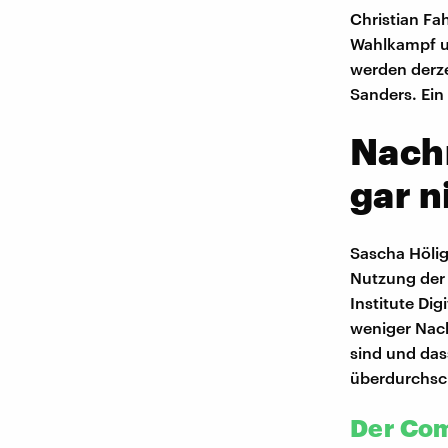
Christian Fa
Wahlkampf un
werden derzei
Sanders. Ein
Nachr
gar n
Sascha Hölig
Nutzung der 
Institute Di
weniger Nac
sind und das
überdurchsch
Der Com