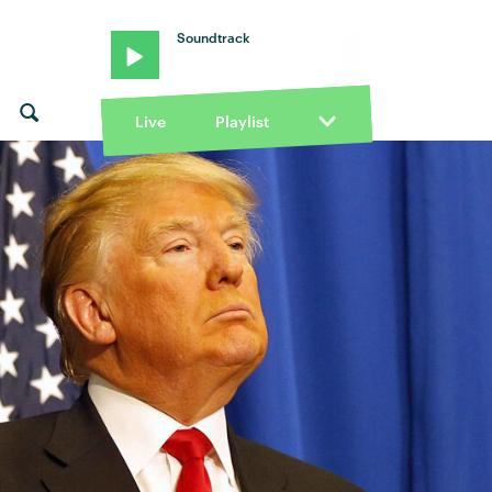
Soundtrack
Live
Playlist