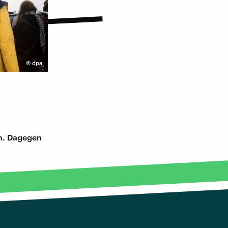
©
dpa
en. Dagegen