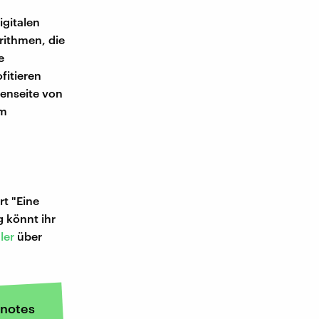
gitalen
rithmen, die
e
fitieren
tenseite von
em
t "Eine
 könnt ihr
ler
über
notes