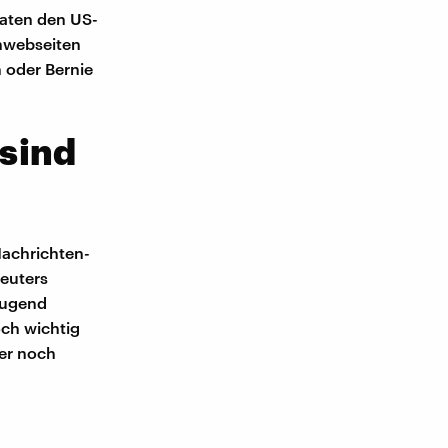
naten den US-
enwebseiten
n oder Bernie
sind
Nachrichten-
euters
 Jugend
ch wichtig
er noch