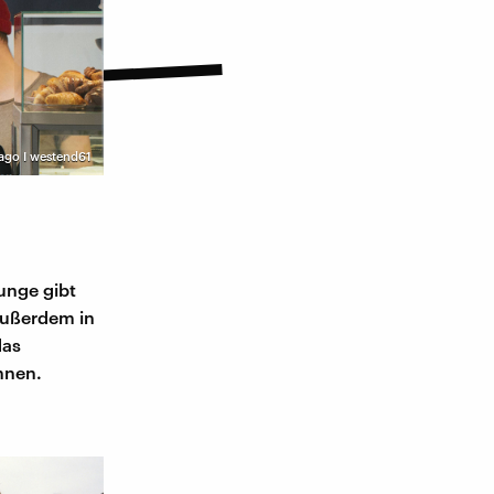
ago I westend61
unge gibt
Außerdem in
das
hnen.