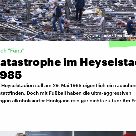
©
picture alliance / Sven Simon 
ch "Fans"
Katastrophe im Heyselsta
1985
 Heyselstadion soll am 29. Mai 1985 eigentlich ein rausche
stattfinden. Doch mit Fußball haben die ultra-aggressiven
gen alkoholisierter Hooligans rein gar nichts zu tun: Am E