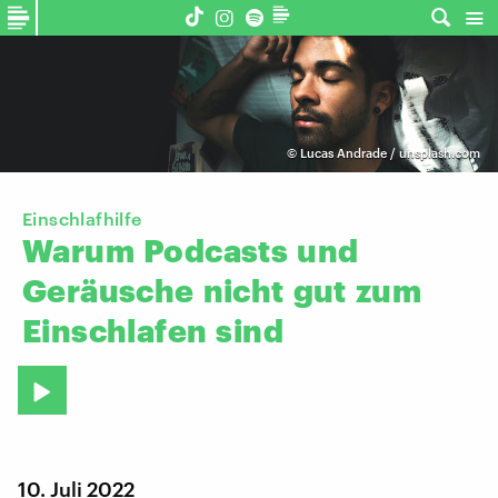
©
Lucas Andrade / unsplash.com
Einschlafhilfe
Warum
Podcasts
und
Geräusche
nicht
gut
zum
Einschlafen
sind
10. Juli 2022