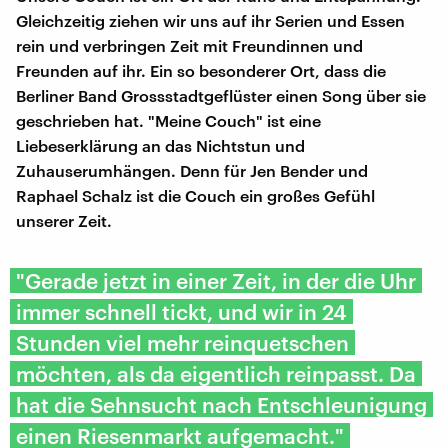
Gleichzeitig ziehen wir uns auf ihr Serien und Essen
rein und verbringen Zeit mit Freundinnen und
Freunden auf ihr. Ein so besonderer Ort, dass die
Berliner Band Grossstadtgeflüster einen Song über sie
geschrieben hat. "Meine Couch" ist eine
Liebeserklärung an das Nichtstun und
Zuhauserumhängen. Denn für Jen Bender und
Raphael Schalz ist die Couch ein großes Gefühl
unserer Zeit.
"Gerade jetzt in einer Zeit, in der die Uhr
immer schnell tickt, und wir in 24
Stunden viel mehr reinquetschen
möchten, als da eigentlich reinpasst. Da
hat die Sehnsucht nach Entschleunigung
einen Riesenmarkt aufgemacht."