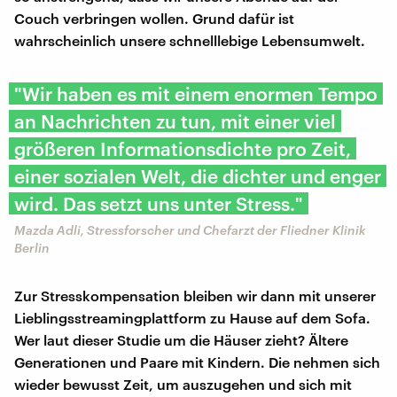
Couch verbringen wollen. Grund dafür ist
wahrscheinlich unsere schnelllebige Lebensumwelt.
"Wir haben es mit einem enormen Tempo
an Nachrichten zu tun, mit einer viel
größeren Informationsdichte pro Zeit,
einer sozialen Welt, die dichter und enger
wird. Das setzt uns unter Stress."
Mazda Adli, Stressforscher und Chefarzt der Fliedner Klinik
Berlin
Zur Stresskompensation bleiben wir dann mit unserer
Lieblingsstreamingplattform zu Hause auf dem Sofa.
Wer laut dieser Studie um die Häuser zieht? Ältere
Generationen und Paare mit Kindern. Die nehmen sich
wieder bewusst Zeit, um auszugehen und sich mit