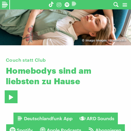
©
imago images | Westend61
Couch statt Club
Homebodys
sind
am
liebsten
zu
Hause
Deutschlandfunk App
ARD Sounds
Spotify
Apple Podcasts
Abonnieren