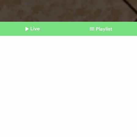
Live
Playlist
©
Imago / Rolf Poss
Shownotes
Einzelhandel und Energiesparen
Kühlung braucht den
meisten Strom
Beitrag aus unserem Archiv vom 04.
Dezember 2023