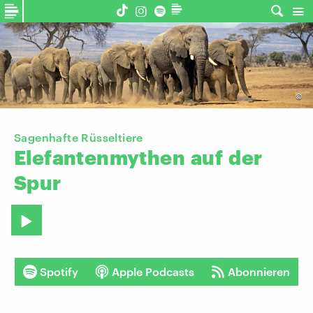
©
Sagenhafte Rüsseltiere
Elefantenmythen
auf
der
Spur
Spotify
Apple Podcasts
Abonnieren