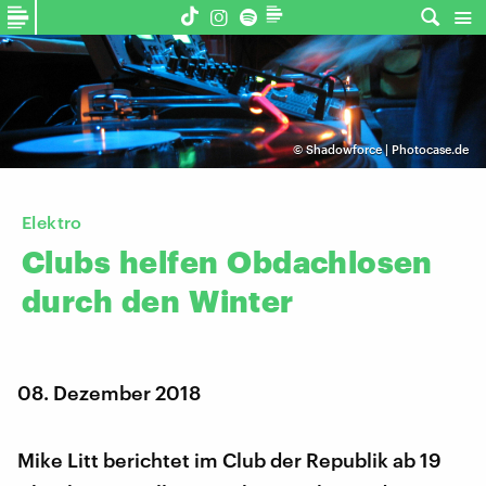
©
Shadowforce | Photocase.de
Elektro
Clubs
helfen
Obdachlosen
durch
den
Winter
08. Dezember 2018
Mike Litt berichtet im Club der Republik ab 19