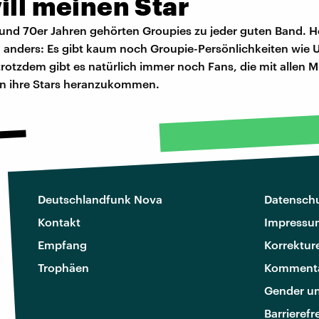
ill meinen Star
 und 70er Jahren gehörten Groupies zu jeder guten Band. He
n anders: Es gibt kaum noch Groupie-Persönlichkeiten wie 
rotzdem gibt es natürlich immer noch Fans, die mit allen Mi
n ihre Stars heranzukommen.
Deutschlandfunk Nova
Datenschu
Kontakt
Impressu
Empfang
Korrektur
Trophäen
Kommenta
Gender u
Barrierefr