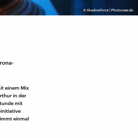
©
Shadowforce | Photocase.de
rona-
t einem Mix
thur in der
Stunde mit
nitiative
nimmt einmal