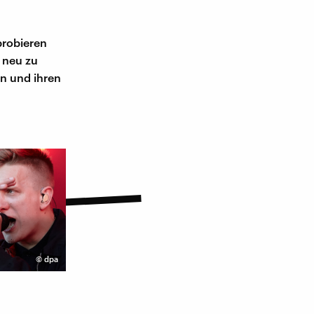
probieren
t neu zu
en und ihren
©
dpa