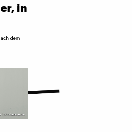
er, in
 nach dem
pp | photocase.de