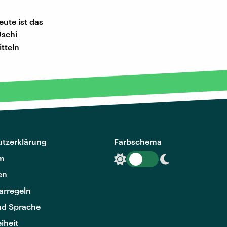
ute ist das
Uschi
tteln
tzerklärung
Farbschema
m
en
rregeln
nd Sprache
eiheit