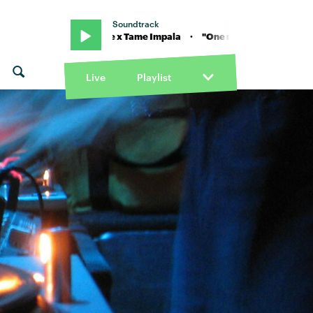
Soundtrack
ight" von Justice x Tame Impala · "One night / All night" von Justice x
Live
Playlist