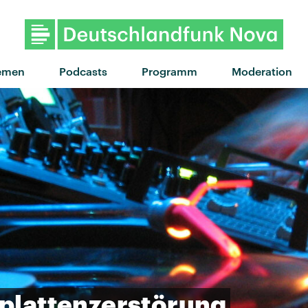
"One night / All n
emen
Podcasts
Programm
Moderation
lplattenzerstörung