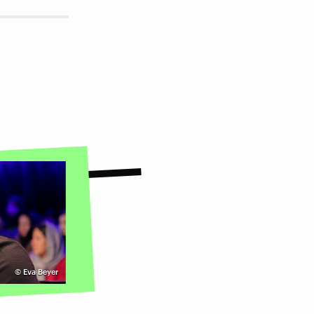
©
Eva Beyer