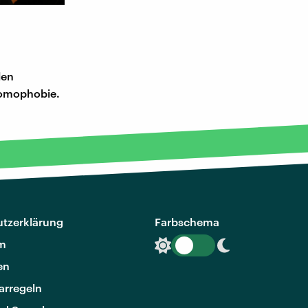
len
Homophobie.
tzerklärung
Farbschema
m
en
rregeln