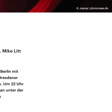
©
.marqs | photocase.de
 Mike Litt
Berlin mit
 Dresdener
. Um 22 Uhr
 an unter der
s