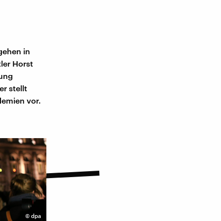
gehen in
ler Horst
fung
 stellt
demien vor.
©
dpa