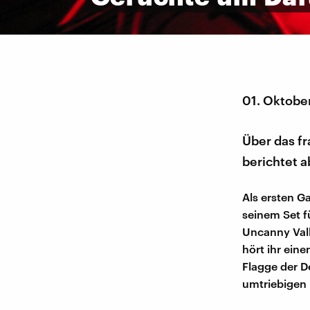
01. Oktobe
Über das f
berichtet a
Als ersten G
seinem Set f
Uncanny Vall
hört ihr ein
Flagge der D
umtriebigen