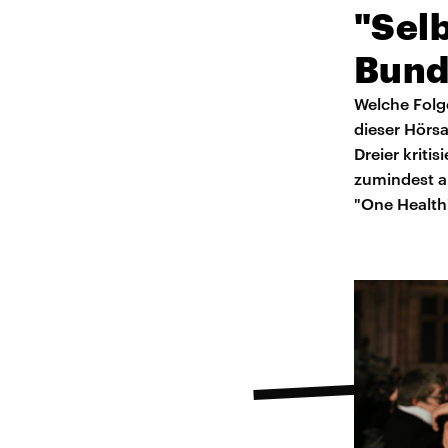
"Sel
Bund
Welche Folge
dieser Hörsa
Dreier kriti
zumindest a
"One Health