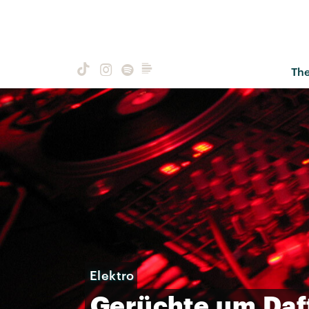
Th
Elektro
Gerüchte
um
Daf