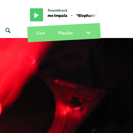
Soundtrack
phant" von Tame Impala · "Elephant" von Tame Impala
Live
Playlist