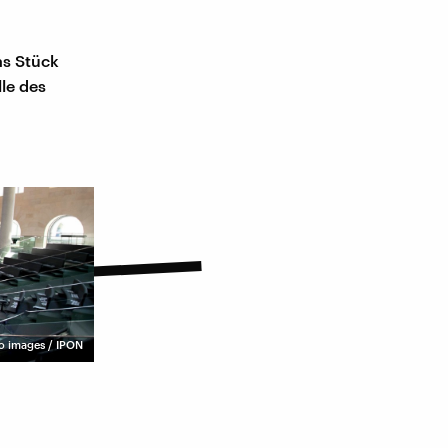
as Stück
lle des
o images / IPON