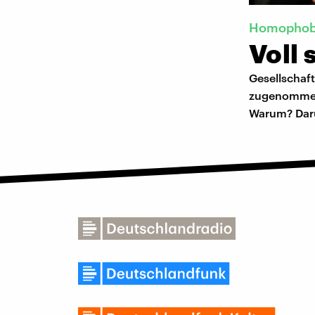
Homophob
Voll 
Gesellschaft
zugenommen.
Warum? Darü