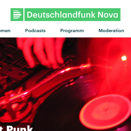
"Elephant" von Tame Impala · "Ele
emen
Podcasts
Programm
Moderation
t
Punk