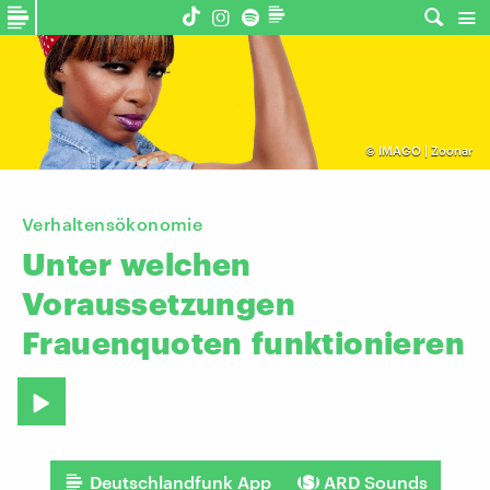
©
IMAGO | Zoonar
Verhaltensökonomie
Unter
welchen
Voraussetzungen
Frauenquoten
funktionieren
Deutschlandfunk App
ARD Sounds