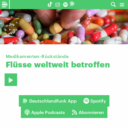
©
dpa
Medikamenten-Rückstände
Flüsse
weltweit
betroffen
Deutschlandfunk App
Spotify
Apple Podcasts
Abonnieren