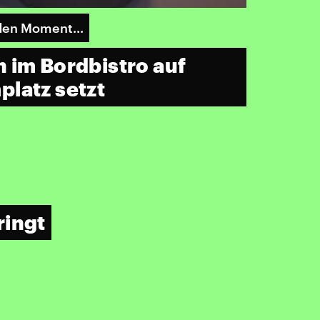
den Moment...
 im Bordbistro auf
latz setzt
ringt