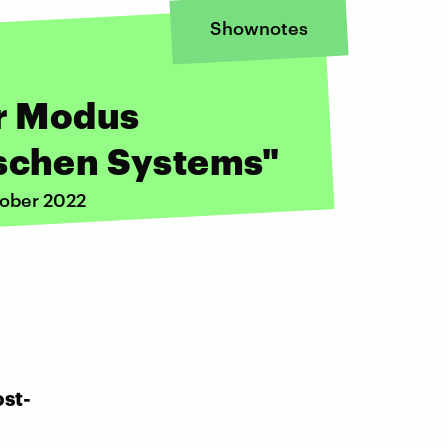
Shownotes
er Modus
ischen Systems"
tober 2022
ost-