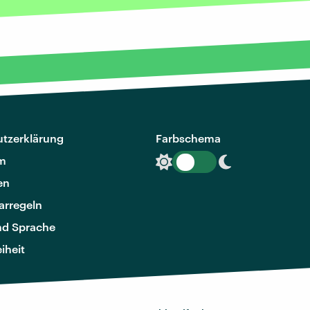
tzerklärung
Farbschema
m
en
rregeln
nd Sprache
eiheit