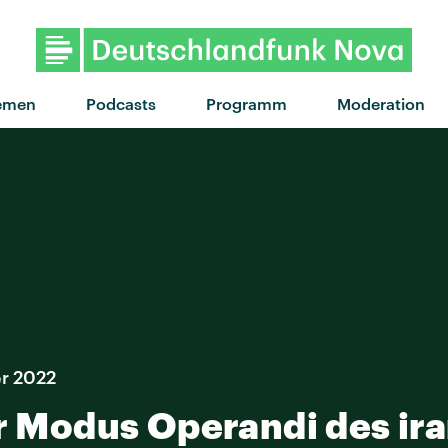
emen
Podcasts
Programm
Moderation
er 2022
er Modus Operandi des i