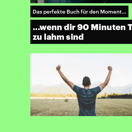
Das perfekte Buch für den Moment…
...wenn dir 90 Minuten 
zu lahm sind