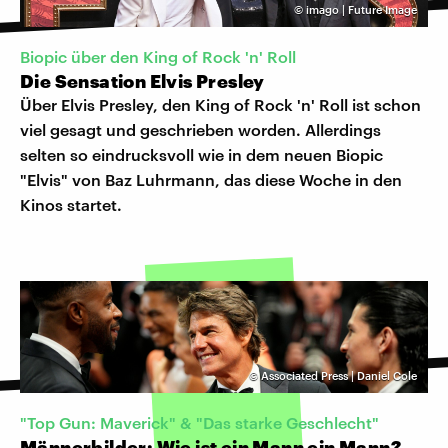
©
imago | Future Image
Biopic über den King of Rock 'n' Roll
Die Sensation Elvis Presley
Über Elvis Presley, den King of Rock 'n' Roll ist schon
viel gesagt und geschrieben worden. Allerdings
selten so eindrucksvoll wie in dem neuen Biopic
"Elvis" von Baz Luhrmann, das diese Woche in den
Kinos startet.
©
Associated Press | Daniel Cole
"Top Gun: Maverick" & "Das starke Geschlecht"
Männerbilder: Wie ist ein Mann ein Mann?