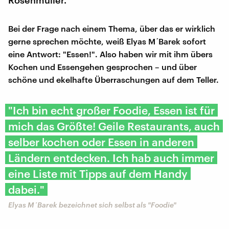
Bei der Frage nach einem Thema, über das er wirklich
gerne sprechen möchte, weiß Elyas M´Barek sofort
eine Antwort: "Essen!". Also haben wir mit ihm übers
Kochen und Essengehen gesprochen – und über
schöne und ekelhafte Überraschungen auf dem Teller.
"Ich bin echt großer Foodie, Essen ist für
mich das Größte! Geile Restaurants, auch
selber kochen oder Essen in anderen
Ländern entdecken. Ich hab auch immer
eine Liste mit Tipps auf dem Handy
dabei."
Elyas M´Barek bezeichnet sich selbst als "Foodie"