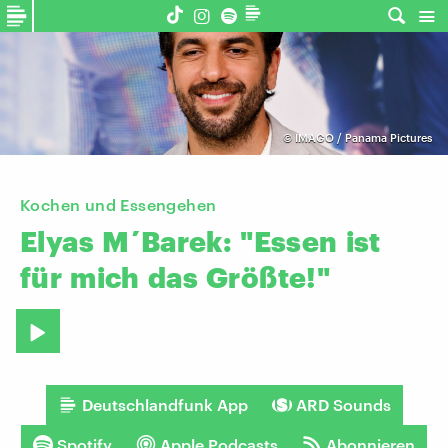
©
IMAGO / Panama Pictures
Kochen und Essengehen
Elyas
M´Barek:
"Essen
ist
für
mich
das
Größte!"
Deutschlandfunk App
ARD Sounds
Spotify
Apple Podcasts
Abonnieren