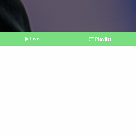
Live
Playlist
©
picture alliance / BEAUTIFUL SPORTS | Gelhardt
Shownotes
EM fast vorbei
Frauenfußball: Die Richtung
stimmt
Beitrag aus unserem Archiv vom 26. Juli 2025