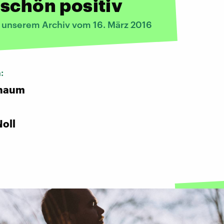
schön positiv
s unserem Archiv vom 16. März 2016
n:
chaum
oll