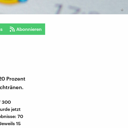
©
ts
Abonnieren
20 Prozent
achtränen.
f 300
urde jetzt
ebnisse: 70
Jeweils 15