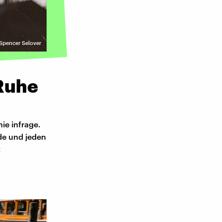
Spencer Selover
 Ruhe
ie infrage.
de und jeden
t