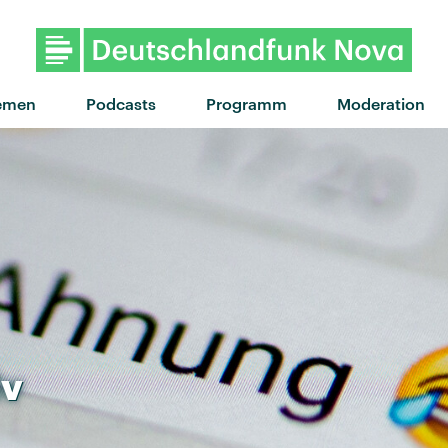
"Save me" von Master Pe
emen
Podcasts
Programm
Moderation
iv