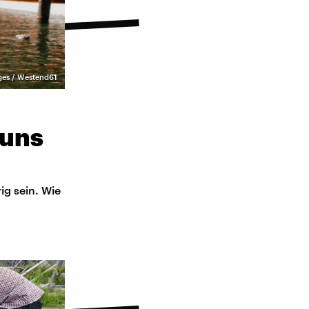
ges / Westend61
 uns
ig sein. Wie