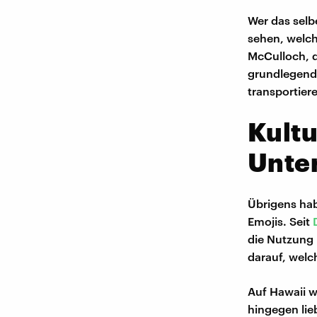
Wer das selb
sehen, welch
McCulloch, d
grundlegend 
transportiere
Kultu
Unte
Übrigens hab
Emojis. Seit
die Nutzung 
darauf, welc
Auf Hawaii w
hingegen lie