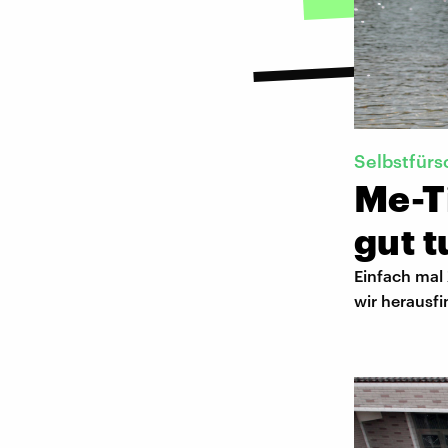
Selbstfürs
Me-T
gut t
Einfach mal 
wir herausfi