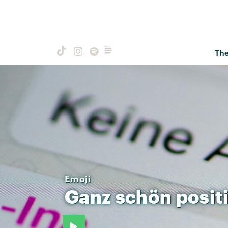
Th
Emoji
Ganz
schön
posit