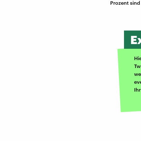
Prozent sind
E
Hi
Tw
we
ev
Ih