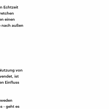
n Echtzeit
Gretchen
ben einen
ge nach außen
 Nutzung von
endet, ist
n Einfluss
chweden
 - geht es