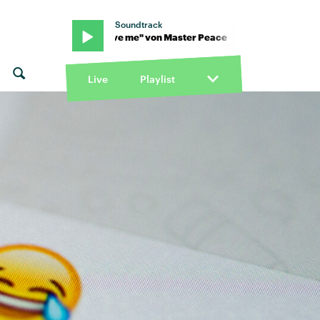
Soundtrack
ace · "Save me" von Master Peace · "Save me" von Master Peace
Live
Playlist