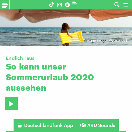
©
imago images /Westend61
Endlich raus
So
kann
unser
Sommerurlaub
2020
aussehen
Deutschlandfunk App
ARD Sounds