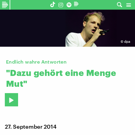
©
dpa
Endlich wahre Antworten
"Dazu
gehört
eine
Menge
Mut"
27. September 2014