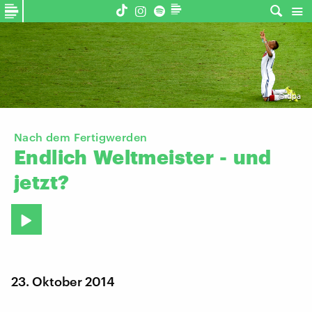
©
dpa
Nach dem Fertigwerden
Endlich
Weltmeister
-
und
jetzt?
23. Oktober 2014