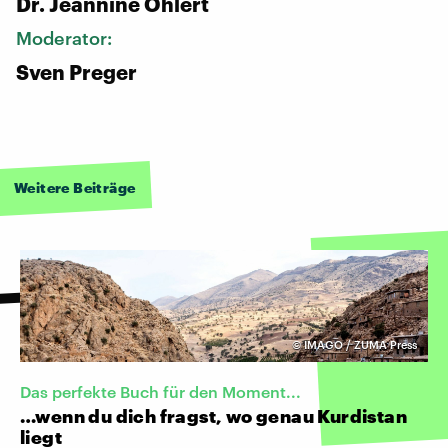
Dr. Jeannine Ohlert
Moderator:
Sven Preger
Weitere Beiträge
©
IMAGO / ZUMA Press
Das perfekte Buch für den Moment...
…wenn du dich fragst, wo genau Kurdistan
liegt