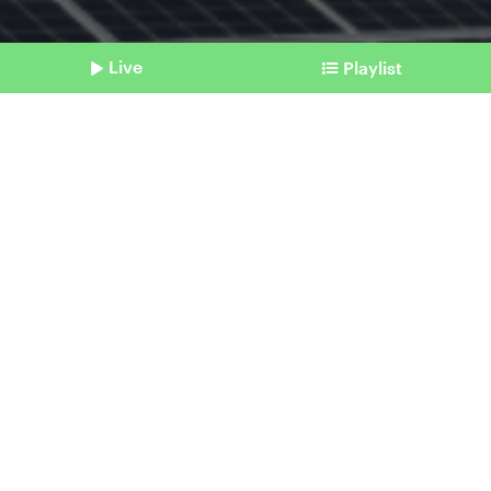
Live
Playlist
©
AFP
Shownotes
Stromerzeugung
Erneuerbare überholen
Kohle – weltweit
vom 09. Oktober 2025