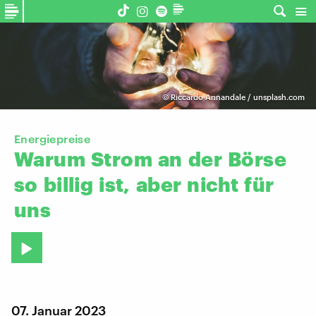
©
Riccardo Annandale / unsplash.com
Energiepreise
Warum
Strom
an
der
Börse
so
billig
ist,
aber
nicht
für
uns
07. Januar 2023