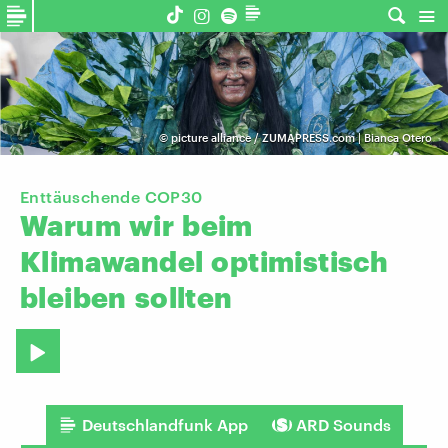
©
picture alliance / ZUMAPRESS.com | Bianca Otero
Enttäuschende COP30
Warum
wir
beim
Klimawandel
optimistisch
bleiben
sollten
Deutschlandfunk App
ARD Sounds