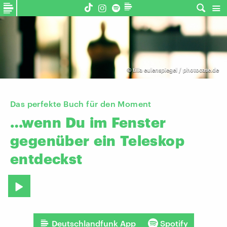
©
tilla eulenspiegel / photocase.de
Das perfekte Buch für den Moment
…wenn
Du
im
Fenster
gegenüber
ein
Teleskop
entdeckst
Deutschlandfunk App
Spotify