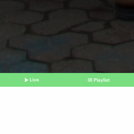
Live
Playlist
©
picture alliance | Xinhua News Agency | Qazafi
Shownotes