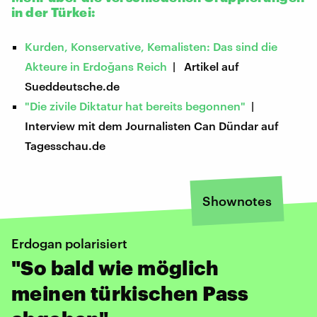
in der Türkei:
Kurden, Konservative, Kemalisten: Das sind die
Akteure in Erdoğans Reich
| Artikel auf
Sueddeutsche.de
"Die zivile Diktatur hat bereits begonnen"
|
Interview mit dem Journalisten Can Dündar auf
Tagesschau.de
Shownotes
Erdogan polarisiert
"So bald wie möglich
meinen türkischen Pass