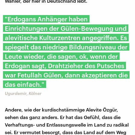
Wähler, der hier in Deutschland lebt.
"Erdogans Anhänger haben
Einrichtungen der Gülen-Bewegung und
alevitische Kulturzentren angegriffen. Es
spiegelt das niedrige Bildungsniveau der
Leute wieder, die sagen, ok, wenn der
Erdogan sagt, Drahtzieher des Putsches
war Fetullah Gülen, dann akzeptieren die
das einfach."
Ugurdemir, Kölner
Andere, wie der kurdischstämmige Alevite Özgür,
sehen das ganz anders. Er hat das Gefühl, dass die
Verhaftungs- und Entlassungswelle im Land zu radikal
sei. Er vermutet besorgt, dass das Land auf dem Weg