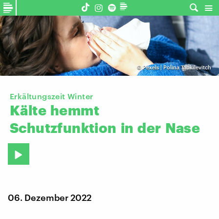
©
Pexels | Polina Tankilevitch
Erkältungszeit Winter
Kälte
hemmt
Schutzfunktion
in
der
Nase
06. Dezember 2022