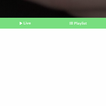
Live
Playlist
©
Imago | Westend61
Shownotes
Handy und Psyche
Ständige Erreichbarkeit:
Den Kopf zur Ruhe kommen
lassen
vom 22. Dezember 2025